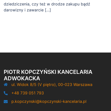
dziedziczenia, czy też w drodze zakupu bądź
darowizny i zawarcie […]
PIOTR KOPCZYŃSKI KANCELARIA
ADWOKACKA
ul. Widok 8/5 (V piętro), 00-023 Warszawa
+48 739 051 793
p.kopczynski@kopczynski-kancelaria.pl