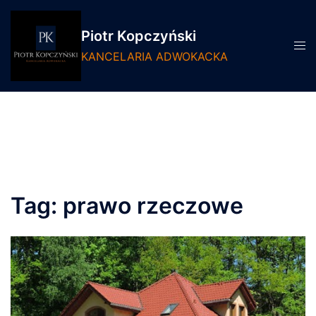
Przejdź
do
Piotr Kopczyński
treści
Prze
KANCELARIA ADWOKACKA
men
Tag:
prawo rzeczowe