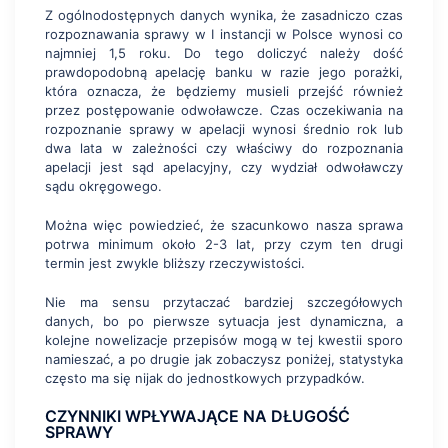
Z ogólnodostępnych danych wynika, że zasadniczo czas
rozpoznawania sprawy w I instancji w Polsce wynosi co
najmniej 1,5 roku. Do tego doliczyć należy dość
prawdopodobną apelację banku w razie jego porażki,
która oznacza, że będziemy musieli przejść również
przez postępowanie odwoławcze. Czas oczekiwania na
rozpoznanie sprawy w apelacji wynosi średnio rok lub
dwa lata w zależności czy właściwy do rozpoznania
apelacji jest sąd apelacyjny, czy wydział odwoławczy
sądu okręgowego.
Można więc powiedzieć, że szacunkowo nasza sprawa
potrwa minimum około 2-3 lat, przy czym ten drugi
termin jest zwykle bliższy rzeczywistości.
Nie ma sensu przytaczać bardziej szczegółowych
danych, bo po pierwsze sytuacja jest dynamiczna, a
kolejne nowelizacje przepisów mogą w tej kwestii sporo
namieszać, a po drugie jak zobaczysz poniżej, statystyka
często ma się nijak do jednostkowych przypadków.
CZYNNIKI WPŁYWAJĄCE NA DŁUGOŚĆ
SPRAWY