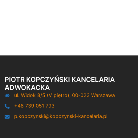
PIOTR KOPCZYŃSKI KANCELARIA
ADWOKACKA
ul. Widok 8/5 (V piętro), 00-023 Warszawa
+48 739 051 793
p.kopczynski@kopczynski-kancelaria.pl