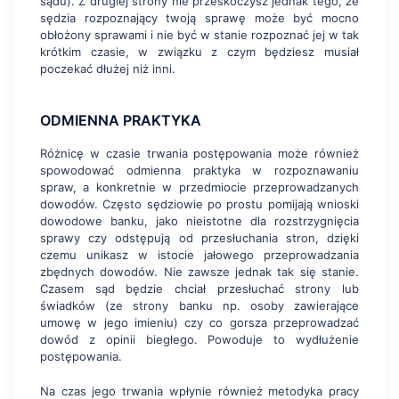
sądu). Z drugiej strony nie przeskoczysz jednak tego, że
sędzia rozpoznający twoją sprawę może być mocno
obłożony sprawami i nie być w stanie rozpoznać jej w tak
krótkim czasie, w związku z czym będziesz musiał
poczekać dłużej niż inni.
ODMIENNA PRAKTYKA
Różnicę w czasie trwania postępowania może również
spowodować odmienna praktyka w rozpoznawaniu
spraw, a konkretnie w przedmiocie przeprowadzanych
dowodów. Często sędziowie po prostu pomijają wnioski
dowodowe banku, jako nieistotne dla rozstrzygnięcia
sprawy czy odstępują od przesłuchania stron, dzięki
czemu unikasz w istocie jałowego przeprowadzania
zbędnych dowodów. Nie zawsze jednak tak się stanie.
Czasem sąd będzie chciał przesłuchać strony lub
świadków (ze strony banku np. osoby zawierające
umowę w jego imieniu) czy co gorsza przeprowadzać
dowód z opinii biegłego. Powoduje to wydłużenie
postępowania.
Na czas jego trwania wpłynie również metodyka pracy