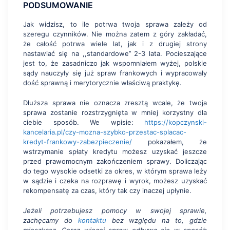
PODSUMOWANIE
Jak widzisz, to ile potrwa twoja sprawa zależy od
szeregu czynników. Nie można zatem z góry zakładać,
że całość potrwa wiele lat, jak i z drugiej strony
nastawiać się na ,,standardowe’’ 2-3 lata. Pocieszające
jest to, że zasadniczo jak wspomniałem wyżej, polskie
sądy nauczyły się już spraw frankowych i wypracowały
dość sprawną i merytorycznie właściwą praktykę.
Dłuższa sprawa nie oznacza zresztą wcale, że twoja
sprawa zostanie rozstrzygnięta w mniej korzystny dla
ciebie sposób. We wpisie:
https://kopczynski-
kancelaria.pl/czy-mozna-szybko-przestac-splacac-
kredyt-frankowy-zabezpieczenie/
pokazałem, że
wstrzymanie spłaty kredytu możesz uzyskać jeszcze
przed prawomocnym zakończeniem sprawy. Doliczając
do tego wysokie odsetki za okres, w którym sprawa leży
w sądzie i czeka na rozprawę i wyrok, możesz uzyskać
rekompensatę za czas, który tak czy inaczej upłynie.
Jeżeli potrzebujesz pomocy w swojej sprawie,
zachęcamy do
kontaktu
bez względu na to, gdzie