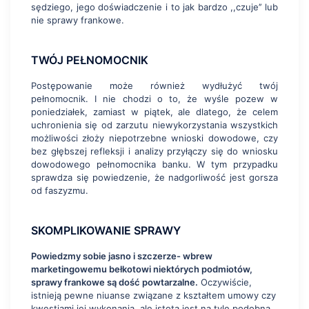
sędziego, jego doświadczenie i to jak bardzo ,,czuje’’ lub
nie sprawy frankowe.
TWÓJ PEŁNOMOCNIK
Postępowanie może również wydłużyć twój
pełnomocnik. I nie chodzi o to, że wyśle pozew w
poniedziałek, zamiast w piątek, ale dlatego, że celem
uchronienia się od zarzutu niewykorzystania wszystkich
możliwości złoży niepotrzebne wnioski dowodowe, czy
bez głębszej refleksji i analizy przyłączy się do wniosku
dowodowego pełnomocnika banku. W tym przypadku
sprawdza się powiedzenie, że nadgorliwość jest gorsza
od faszyzmu.
SKOMPLIKOWANIE SPRAWY
Powiedzmy sobie jasno i szczerze- wbrew
marketingowemu bełkotowi niektórych podmiotów,
sprawy frankowe są dość powtarzalne.
Oczywiście,
istnieją pewne niuanse związane z kształtem umowy czy
kwestiami jej wykonania, ale istota jest na tyle podobna,