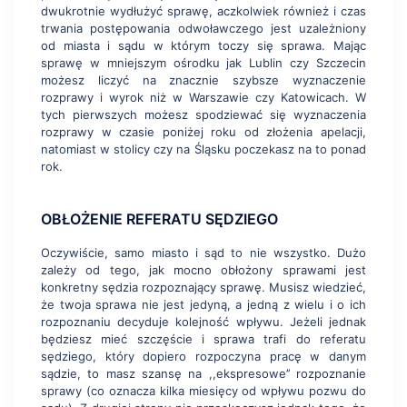
dwukrotnie wydłużyć sprawę, aczkolwiek również i czas
trwania postępowania odwoławczego jest uzależniony
od miasta i sądu w którym toczy się sprawa. Mając
sprawę w mniejszym ośrodku jak Lublin czy Szczecin
możesz liczyć na znacznie szybsze wyznaczenie
rozprawy i wyrok niż w Warszawie czy Katowicach. W
tych pierwszych możesz spodziewać się wyznaczenia
rozprawy w czasie poniżej roku od złożenia apelacji,
natomiast w stolicy czy na Śląsku poczekasz na to ponad
rok.
OBŁOŻENIE REFERATU SĘDZIEGO
Oczywiście, samo miasto i sąd to nie wszystko. Dużo
zależy od tego, jak mocno obłożony sprawami jest
konkretny sędzia rozpoznający sprawę. Musisz wiedzieć,
że twoja sprawa nie jest jedyną, a jedną z wielu i o ich
rozpoznaniu decyduje kolejność wpływu. Jeżeli jednak
będziesz mieć szczęście i sprawa trafi do referatu
sędziego, który dopiero rozpoczyna pracę w danym
sądzie, to masz szansę na ,,ekspresowe’’ rozpoznanie
sprawy (co oznacza kilka miesięcy od wpływu pozwu do