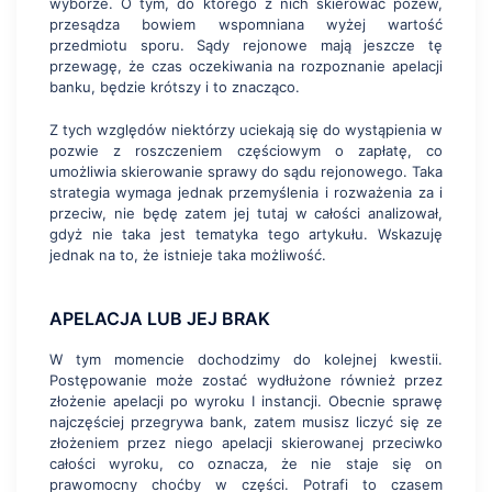
wyborze. O tym, do którego z nich skierować pozew,
przesądza bowiem wspomniana wyżej wartość
przedmiotu sporu. Sądy rejonowe mają jeszcze tę
przewagę, że czas oczekiwania na rozpoznanie apelacji
banku, będzie krótszy i to znacząco.
Z tych względów niektórzy uciekają się do wystąpienia w
pozwie z roszczeniem częściowym o zapłatę, co
umożliwia skierowanie sprawy do sądu rejonowego. Taka
strategia wymaga jednak przemyślenia i rozważenia za i
przeciw, nie będę zatem jej tutaj w całości analizował,
gdyż nie taka jest tematyka tego artykułu. Wskazuję
jednak na to, że istnieje taka możliwość.
APELACJA LUB JEJ BRAK
W tym momencie dochodzimy do kolejnej kwestii.
Postępowanie może zostać wydłużone również przez
złożenie apelacji po wyroku I instancji. Obecnie sprawę
najczęściej przegrywa bank, zatem musisz liczyć się ze
złożeniem przez niego apelacji skierowanej przeciwko
całości wyroku, co oznacza, że nie staje się on
prawomocny choćby w części. Potrafi to czasem