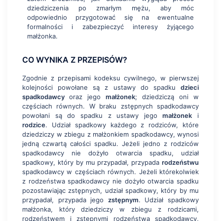
dziedziczenia po zmarłym mężu, aby móc
odpowiednio przygotować się na ewentualne
formalności i zabezpieczyć interesy żyjącego
małżonka.
CO WYNIKA Z PRZEPISÓW?
Zgodnie z przepisami kodeksu cywilnego, w pierwszej
kolejności powołane są z ustawy do spadku
dzieci
spadkodawcy
oraz jego
małżonek
; dziedziczą oni w
częściach równych. W braku zstępnych spadkodawcy
powołani są do spadku z ustawy jego
małżonek
i
rodzice
. Udział spadkowy każdego z rodziców, które
dziedziczy w zbiegu z małżonkiem spadkodawcy, wynosi
jedną czwartą całości spadku. Jeżeli jedno z rodziców
spadkodawcy nie dożyło otwarcia spadku, udział
spadkowy, który by mu przypadał, przypada
rodzeństwu
spadkodawcy w częściach równych. Jeżeli którekolwiek
z rodzeństwa spadkodawcy nie dożyło otwarcia spadku
pozostawiając zstępnych, udział spadkowy, który by mu
przypadał, przypada jego
zstępnym
. Udział spadkowy
małżonka, który dziedziczy w zbiegu z rodzicami,
rodzeństwem i zstępnymi rodzeństwa spadkodawcy,