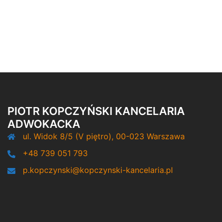
PIOTR KOPCZYŃSKI KANCELARIA
ADWOKACKA
ul. Widok 8/5 (V piętro), 00-023 Warszawa
+48 739 051 793
p.kopczynski@kopczynski-kancelaria.pl