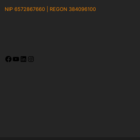
NIP 6572867660 | REGON 384096100