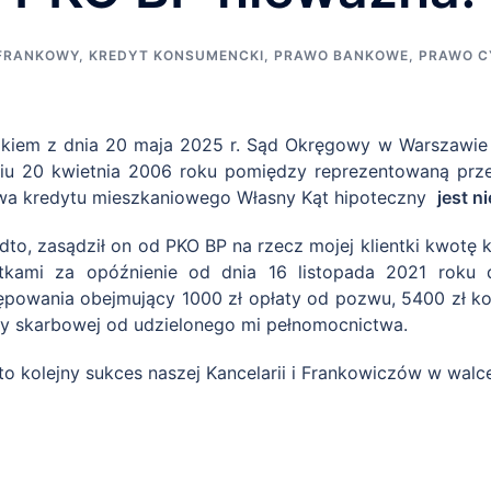
FRANKOWY
,
KREDYT KONSUMENCKI
,
PRAWO BANKOWE
,
PRAWO C
kiem z dnia 20 maja 2025 r. Sąd Okręgowy w Warszawie I
iu 20 kwietnia 2006 roku pomiędzy reprezentowaną prze
a kredytu mieszkaniowego Własny Kąt hipoteczny
jest n
dto, zasądził on od PKO BP na rzecz mojej klientki kwotę
tkami za opóźnienie od dnia 16 listopada 2021 roku 
ępowania obejmujący 1000 zł opłaty od pozwu, 5400 zł k
ty skarbowej od udzielonego mi pełnomocnictwa.
 to kolejny sukces naszej Kancelarii i Frankowiczów w wal