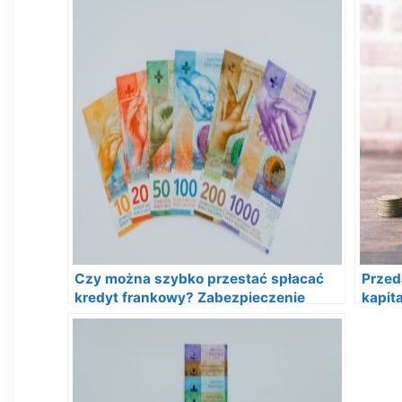
Czy można szybko przestać spłacać
Przed
kredyt frankowy? Zabezpieczenie
kapit