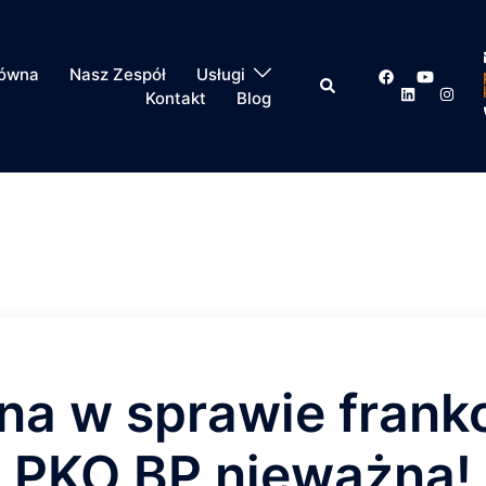
łówna
Nasz Zespół
Usługi
Kontakt
Blog
na w sprawie fran
PKO BP nieważna!