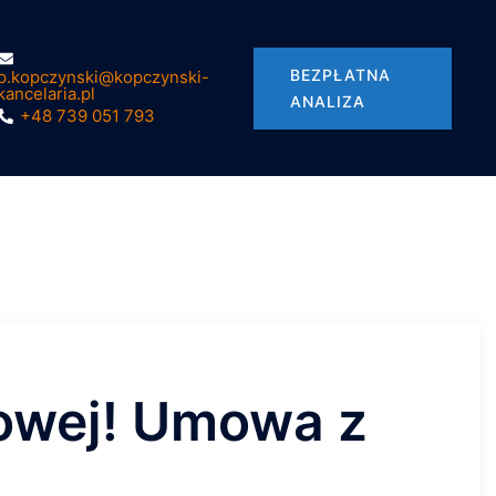
BEZPŁATNA
p.kopczynski@kopczynski-
kancelaria.pl
ANALIZA
+48 739 051 793
kowej! Umowa z