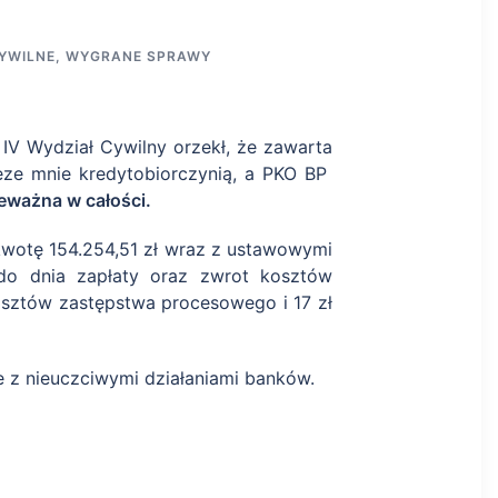
YWILNE
,
WYGRANE SPRAWY
V Wydział Cywilny orzekł, że zawarta
ze mnie kredytobiorczynią, a PKO BP
ieważna w całości.
 kwotę 154.254,51 zł wraz z ustawowymi
do dnia zapłaty oraz zwrot kosztów
osztów zastępstwa procesowego i 17 zł
ce z nieuczciwymi działaniami banków.