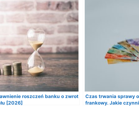
awnienie roszczeń banku o zwrot
Czas trwania sprawy o
ału [2026]
frankowy. Jakie czynn
czas postępowania?