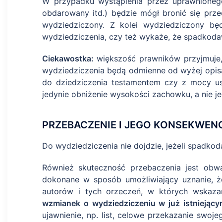
W przypadku wystąpienia przez uprawnionego
obdarowany itd.) będzie mógł bronić się prz
wydziedziczony. Z kolei wydziedziczony będ
wydziedziczenia, czy też wykaże, że spadkod
Ciekawostka:
większość prawników przyjmuje
wydziedziczenia będą odmienne od wyżej opisa
do dziedziczenia testamentem czy z mocy us
jedynie obniżenie wysokości zachowku, a nie j
PRZEBACZENIE I JEGO KONSEKWEN
Do wydziedziczenia nie dojdzie, jeżeli spadko
Również skuteczność przebaczenia jest obw
dokonane w sposób umożliwiający uznanie, ż
autorów i tych orzeczeń, w których wskaz
wzmianek o wydziedziczeniu w już istniejący
ujawnienie, np. list, celowe przekazanie swoj