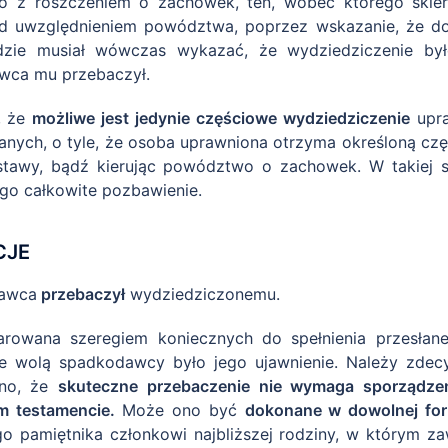
 z roszczeniem o zachowek, ten, wobec którego skiero
ed uwzględnieniem powództwa, poprzez wskazanie, że dom
zie musiał wówczas wykazać, że wydziedziczenie było 
awca mu przebaczył.
, że
możliwe jest jedynie częściowe wydziedziczenie
upra
nych, o tyle, że osoba uprawniona otrzyma określoną cz
tawy, bądź kierując powództwo o zachowek. W takiej s
ego całkowite pozbawienie.
CJE
dawca
przebaczył
wydziedziczonemu.
arowana szeregiem koniecznych do spełnienia przesłan
e wolą spadkodawcy było jego ujawnienie. Należy zdecy
ano, że
skuteczne przebaczenie nie wymaga sporządzen
m testamencie.
Może ono być
dokonane w dowolnej for
ego pamiętnika członkowi najbliższej rodziny, w którym 