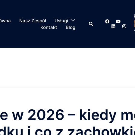
łówna
Nasz Zespół
Usługi
Kontakt
Blog
e w 2026 – kiedy 
dku i co z zachowk