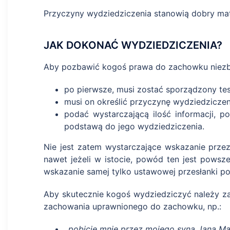
Przyczyny wydziedziczenia stanowią dobry mate
JAK DOKONAĆ WYDZIEDZICZENIA?
Aby pozbawić kogoś prawa do zachowku niezbęd
po pierwsze, musi zostać sporządzony t
musi on określić przyczynę wydziedziczen
podać wystarczającą ilość informacji, p
podstawą do jego wydziedziczenia.
Nie jest zatem wystarczające wskazanie prz
nawet jeżeli w istocie, powód ten jest pows
wskazanie samej tylko ustawowej przesłanki p
Aby skutecznie kogoś wydziedziczyć należy z
zachowania uprawnionego do zachowku, np.:
,,pobicie mnie przez mojego syna Jana Mal