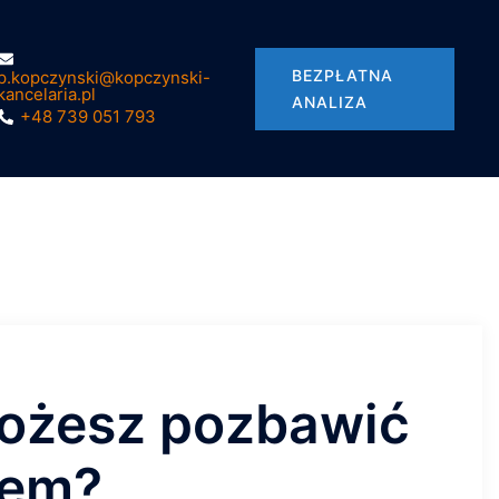
BEZPŁATNA
p.kopczynski@kopczynski-
kancelaria.pl
ANALIZA
+48 739 051 793
możesz pozbawić
iem?