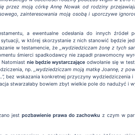
 się przez moją córkę Annę Nowak od rodziny przejawiaj
ansowego, zainteresowania moją osobą i uporczywe ignor
stamentu, a ewentualne odesłania do innych źródeł p
tuacji, w której skorzystanie z nich stanowić będzie jedy
azanie w testamencie, że
,,wydziedziczam żonę z tych sa
omentu śmierci spadkodawcy nie zapadł prawomocny wyro
. Natomiast
nie będzie wystarczające
odwołanie się w tes
dziczenia, np.
,,wydziedziczam moją matkę Joannę, z po
’’,
bez wskazania konkretnej przyczyny wydziedziczenia i i
ja stwarzałaby bowiem zbyt wielkie pole do nadużyć i wy
zano jest
pozbawienie prawa do zachowku
z czym w par