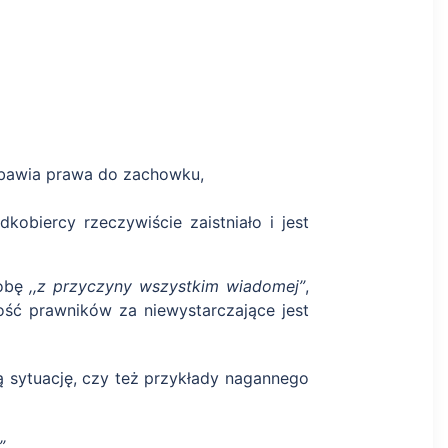
zbawia prawa do zachowku,
kobiercy rzeczywiście zaistniało i jest
sobę
,,z przyczyny wszystkim wiadomej’’
,
ość prawników za niewystarczające jest
sytuację, czy też przykłady nagannego
’
,