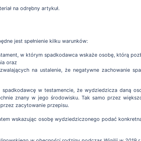
riał na odrębny artykuł.
ne jest spełnienie kilku warunków:
estament, w którym spadkodawca wskaże osobę, którą po
ia oraz
ozwalających na ustalenie, że negatywne zachowanie spad
ez spadkodawcę w testamencie, że wydziedzicza daną o
zechnie znany w jego środowisku. Tak samo przez większ
oprzez zacytowanie przepisu.
atem wskazując osobę wydziedziczonego podać konkretną 
inowskiego w obecności rodziny podczas Wigilii w 2019 r.’