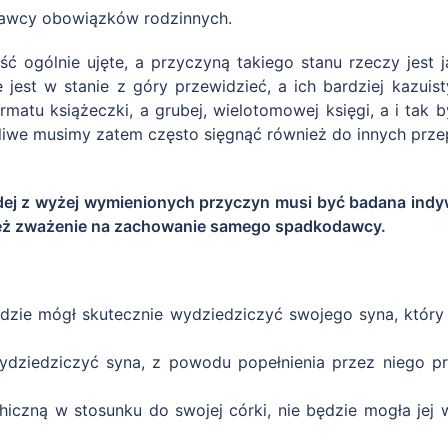
dawcy obowiązków rodzinnych.
ść ogólnie ujęte, a przyczyną takiego stanu rzeczy jest
jest w stanie z góry przewidzieć, a ich bardziej kazui
ormatu książeczki, a grubej, wielotomowej księgi, a i tak 
żliwe musimy zatem często sięgnąć również do innych prze
ej z wyżej wymienionych przyczyn musi być badana indyw
ież zważenie na zachowanie samego spadkodawcy.
dzie mógł skutecznie wydziedziczyć swojego syna, który
ydziedziczyć syna, z powodu popełnienia przez niego pr
hiczną w stosunku do swojej córki, nie będzie mogła je