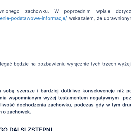
rawnionego zachowku. W poprzednim wpisie dot
ienie-podstawowe-informacje/
wskazałem, że uprawnionym
olegać będzie na pozbawieniu wyłącznie tych trzech wyże
a sobą szersze i bardziej dotkliwe konsekwencje niż 
zenia wspomnianym wyżej testamentem negatywnym- poza
żliwość dochodzenia zachowku, podczas gdy w tym drugi
m o zachowek.
GO DALSI ZSTĘPNI