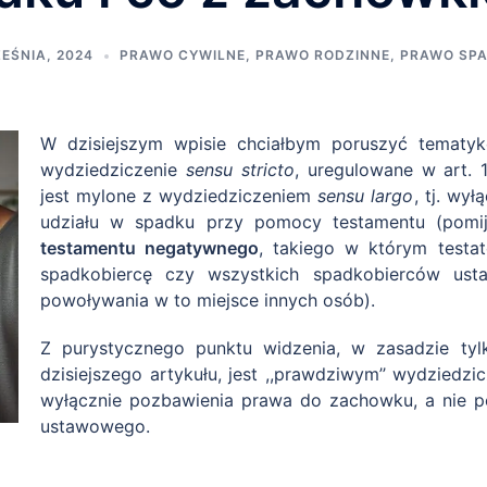
EŚNIA, 2024
PRAWO CYWILNE
,
PRAWO RODZINNE
,
PRAWO SP
W dzisiejszym wpisie chciałbym poruszyć tematyk
wydziedziczenie
sensu stricto
, uregulowane w art. 
jest mylone z wydziedziczeniem
sensu largo
, tj. wy
udziału w spadku przy pomocy testamentu (pomij
testamentu negatywnego
, takiego w którym testa
spadkobiercę czy wszystkich spadkobierców u
powoływania w to miejsce innych osób).
Z purystycznego punktu widzenia, w zasadzie ty
dzisiejszego artykułu, jest ,,prawdziwym’’ wydziedz
wyłącznie pozbawienia prawa do zachowku, a nie p
ustawowego.