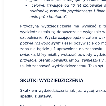
,,celowe, trwające od 10 lat izolowanie
telefonów, wsparcia psychicznego i fin
mnie prób kontaktu’’
.
Przyczyna wydziedziczenia ma wynikać z te
wydziedziczenia są dopuszczalne wyłącznie w sy
uzupełnienie.
Wystarczające
będzie zatem wsk
pozwie rozwodowym’’
(jeżeli oczywiście do m
żona nie będzie już uprawniona do zachowku)
świadka, który miałby wskazać powody wydzie
przyjaciel Stefan Kowalski, lat 52, zamieszkały …
takich zachowań wydziedziczonemu. Taka sytuac
SKUTKI WYDZIEDZICZENIA
Skutkiem
wydziedziczenia jak już wyżej wska
spadku z ustawy
.