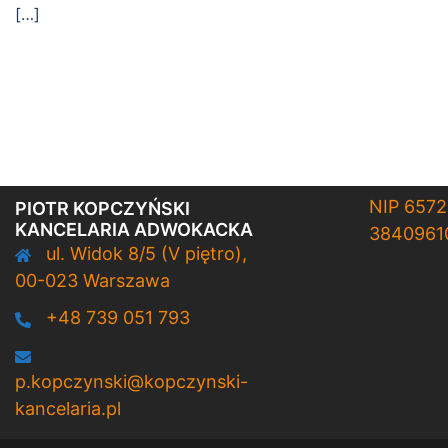
[…]
NIP 657
PIOTR KOPCZYŃSKI
KANCELARIA ADWOKACKA
3840961
ul. Widok 8/5 (V piętro),
00-023 Warszawa
+48 739 051 793
p.kopczynski@kopczynski-
kancelaria.pl