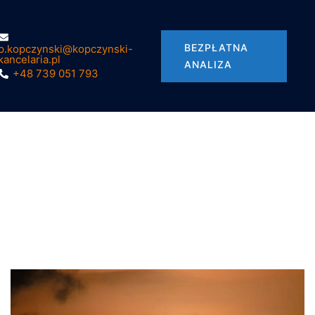
BEZPŁATNA
p.kopczynski@kopczynski-
kancelaria.pl
ANALIZA
+48 739 051 793