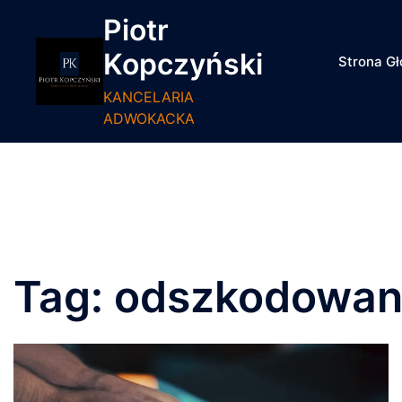
Przejdź
Piotr
do
treści
Kopczyński
Strona G
KANCELARIA
ADWOKACKA
Tag:
odszkodowan