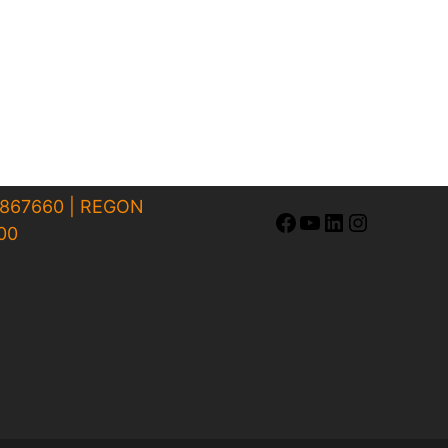
2867660 | REGON
Facebook
YouTube
LinkedIn
Instagra
00