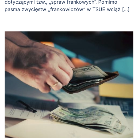
dotyczącymi tzw., ,,spraw frankowych’’. Pomimo
pasma zwycięstw ,,frankowiczów’’ w TSUE wciąż […]