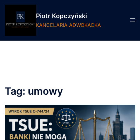
Przejdź
do
Piotr Kopczyński
treści
Prze
KANCELARIA ADWOKACKA
men
Tag:
umowy