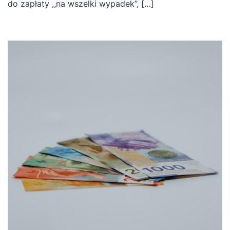
do zapłaty ,,na wszelki wypadek’’, […]